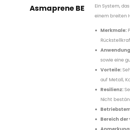
Ein System, das
Asmaprene BE
einem breiten 
Merkmale:
P
Rückstellkra
Anwendung
sowie eine gu
Vorteile:
Seh
auf Metall, K
Resilienz:
Se
Nicht bestän
Betriebste
Bereich der
Anmerkung