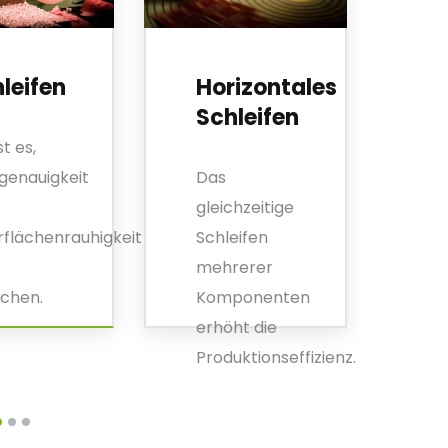
leifen
Horizontales
N
Schleifen
st es,
Nu
enauigkeit
Das
be
gleichzeitige
Ge
flächenrauhigkeit
Schleifen
au
mehrerer
Dr
ichen.
Komponenten
erhöht die
Produktionseffizienz.