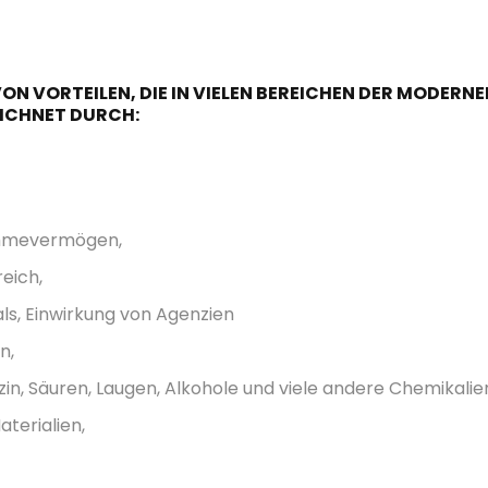
 VON VORTEILEN, DIE IN VIELEN BEREICHEN DER MODERN
ICHNET DURCH:
ahmevermögen,
reich,
ls, Einwirkung von Agenzien
n,
in, Säuren, Laugen, Alkohole und viele andere Chemikalie
terialien,