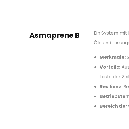
Ein System mit 
Asmaprene B
Öle und Lösungs
Merkmale:
S
Vorteile:
Aus
Laufe der Zeit
Resilienz:
Se
Betriebste
Bereich der