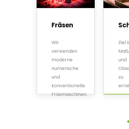
den
Fräsen
Sch
Wir
Ziel i
nden
verwenden
Maßg
l
moderne
und
tionelle
numerische
Ober
ch
und
zu
ische
konventionelle
erre
aschinen.
Fräsmaschinen.