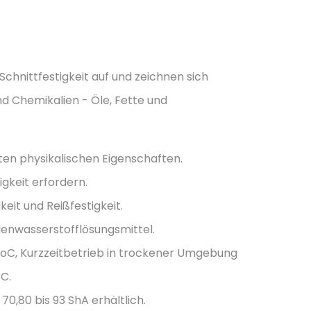
chnittfestigkeit auf und zeichnen sich
 Chemikalien - Öle, Fette und
n physikalischen Eigenschaften.
igkeit erfordern.
eit und Reißfestigkeit.
lenwasserstofflösungsmittel.
oC, Kurzzeitbetrieb in trockener Umgebung
oC.
0,80 bis 93 ShA erhältlich.