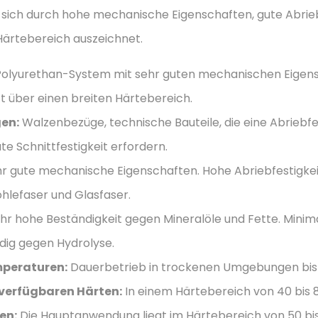
 sich durch hohe mechanische Eigenschaften, gute Abriebf
Härtebereich auszeichnet.
olyurethan-System mit sehr guten mechanischen Eigensc
ft über einen breiten Härtebereich.
en:
Walzenbezüge, technische Bauteile, die eine Abriebfe
te Schnittfestigkeit erfordern.
r gute mechanische Eigenschaften. Hohe Abriebfestigkeit.
ohlefaser und Glasfaser.
hr hohe Beständigkeit gegen Mineralöle und Fette. Minima
dig gegen Hydrolyse.
mperaturen:
Dauerbetrieb in trockenen Umgebungen bis zu
 verfügbaren Härten:
In einem Härtebereich von 40 bis 
en:
Die Hauptanwendung liegt im Härtebereich von 50 bis 