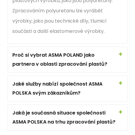
plastových výrobků, jako jsou polyuretany.
ve společnosti ASMA, zadáváme tyto operace
Zpracováním polyuretanu lze vyrábět
externím dodavatelům. V případě potřeby můžeme
výrobky, jako jsou technické díly, tlumicí
hřídel také vyvážit.
součásti a další elastomerové výrobky.
Pokud vás zajímá naše nabídka pogumování
polyuretanových hřídelí, můžete se obrátit na naše
technické poradce.
Proč si vybrat ASMA POLAND jako
partnera v oblasti zpracování plastů?
Polyuretanový PUR váleček -
Aplikace polyuretanových
Jaké služby nabízí společnost ASMA
detailů
POLSKA svým zákazníkům?
Válečky z polyuretanu se používají především ve
Jaká je současná situace společnosti
výrobních linkách. Vyznačují se velmi dobrými
ASMA POLSKA na trhu zpracování plastů?
mechanickými vlastnostmi a vysokou odolností proti