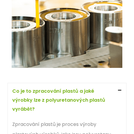
vysoká odolnost proti řezání, oděru a deformaci,
vysoká odolnost vůči kontaktu s mnoha
chemikáliemi a jinými agresivními médii,
schopnost pracovat v širokém rozsahu teplot,
vynikající odolnost proti stárnutí.
Polyuretanové válečky - naše
výrobní možnosti
Co je to zpracování plastů a jaké
Maximální polyuretanová hřídel, kterou můžeme
výrobky lze z polyuretanových plastů
opracovat, má průměr 820 mm a délku 4000 mm a
vyrábět?
můžeme na ní provádět broušení a drážkování.
Zpracování plastů je proces výroby
Pokud nejsme schopni polyuretanovou hřídel obrobit