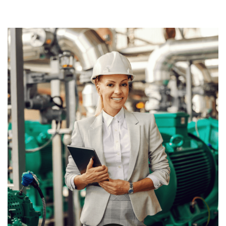
oděru a přetížení. Výhodou polyuretanu je také jeho
pružnost, která má za následek zcela jiné rozložení sil
uvnitř součásti. V neposlední řadě je polyuretan
odolný vůči procesům stárnutí. V tomto ohledu
funguje mnohem lépe než válečky vyrobené z jiných
typů materiálů.
Váleček z polyuretanu je detail, který může mít i
velmi příznivé chemické vlastnosti. Díly z něj
vyrobené jsou odolné vůči nízkým i relativně
vysokým teplotám. Navíc odolávají přímému
působení agresivních chemických látek, jako jsou
tuky, kyseliny a sloučeniny s poměrně širokým
rozsahem pH.