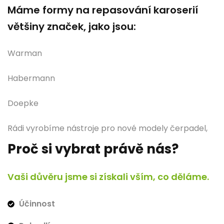
Máme formy na repasování karoserií
většiny značek, jako jsou:
Warman
Habermann
Doepke
Rádi vyrobíme nástroje pro nové modely čerpadel,
například pro ty, které jsou v provozu u vás.
Proč si vybrat právě nás?
Těšíme se na spolupráci s vámi.
Vaši důvěru jsme si získali vším, co děláme.
Účinnost