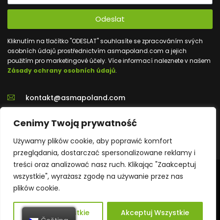
Odeslat
Kliknutím na tlačítko "ODESLAT" souhlasíte se zpracováním svých
osobních údajů prostřednictvím asmapoland.com a jejich
použitím pro marketingové účely. Více informací naleznete v našem
Zásady ochrany osobních údajů
.
kontakt@asmapoland.com
+48 539 020 702
Cenimy Twoją prywatność
Używamy plików cookie, aby poprawić komfort
przeglądania, dostarczać spersonalizowane reklamy i
treści oraz analizować nasz ruch. Klikając "Zaakceptuj
wszystkie", wyrażasz zgodę na używanie przez nas
© Všechna práva vyhrazena. AsmaPolsko 2023
plików cookie.
Odrzuć Wszystkie
Akceptuj Wszystkie