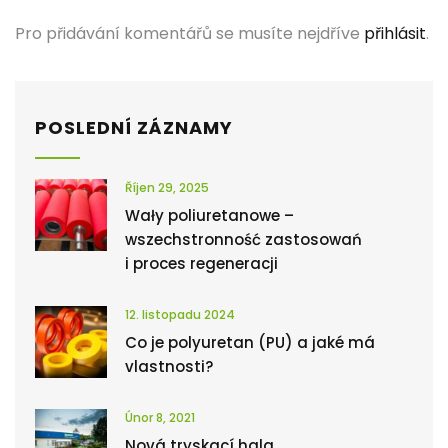
Pro přidávání komentářů se musíte nejdříve
přihlásit
.
POSLEDNÍ ZÁZNAMY
Říjen 29, 2025
Wały poliuretanowe –
wszechstronność zastosowań
i proces regeneracji
12. listopadu 2024
Co je polyuretan (PU) a jaké má
vlastnosti?
Únor 8, 2021
Nová tryskací hala