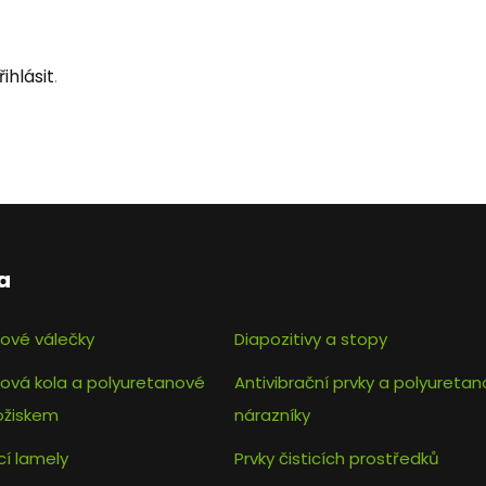
řihlásit
.
a
ové válečky
Diapozitivy a stopy
ová kola a polyuretanové
Antivibrační prvky a polyureta
ložiskem
nárazníky
cí lamely
Prvky čisticích prostředků