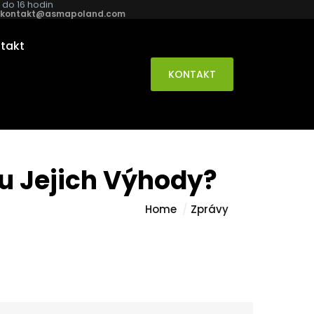
8 do 16 hodin
kontakt@asmapoland.com
takt
KONTAKT
ou Jejich Výhody?
Home
Zprávy