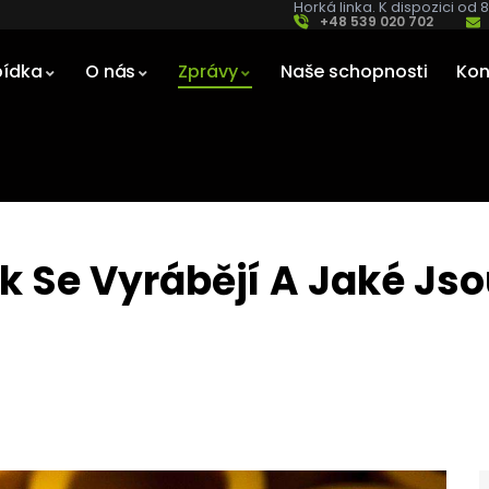
Horká linka. K dispozici od 
+48 539 020 702
ídka
O nás
Zprávy
Naše schopnosti
Kon
k Se Vyrábějí A Jaké Js