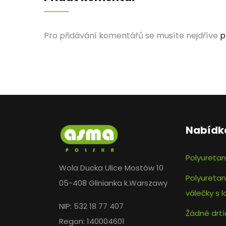
Pro přidávání komentářů se musíte nejdříve
p
Nabídk
Polyuretan
Wola Ducka Ulice Mostów 10
Polyuretan
05-408 Glinianka k.Warszawy
válečky s 
NIP: 532 18 77 407
Žádné drtí
Regon: 140004601