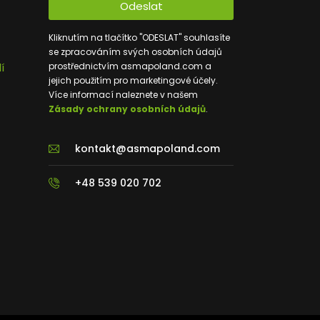
Odeslat
Kliknutím na tlačítko "ODESLAT" souhlasíte
se zpracováním svých osobních údajů
í
prostřednictvím asmapoland.com a
jejich použitím pro marketingové účely.
Více informací naleznete v našem
Zásady ochrany osobních údajů
.
kontakt@asmapoland.com
+48 539 020 702