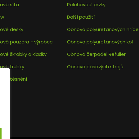
ová síta
Polohovací prvky
low
Další použití
nové desky
Obnova polyuretanových hřídel
nová pouzdra - výrobce
Obnova polyuretanových kol
ové škrabky a kladky
Obnova čerpadel Refuller
ové trubky
Obnova pásových strojů
ová těsnění